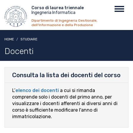
Salta
Menu
Corso di laurea triennale
Toggl
al
Ingegneria Informatica
top
navig
contenuto
Dipartimento di Ingegneria Gestionale,
principale
dell'Informazione e della Produzione
HOME
STUDIARE
Docenti
Consulta la lista dei docenti del corso
L’
elenco dei docenti
a cui si rimanda
comprende solo i docenti del primo anno, per
visualizzare i docenti afferenti ai diversi anni di
corso è sufficiente modificare l'anno di
immatricolazione.