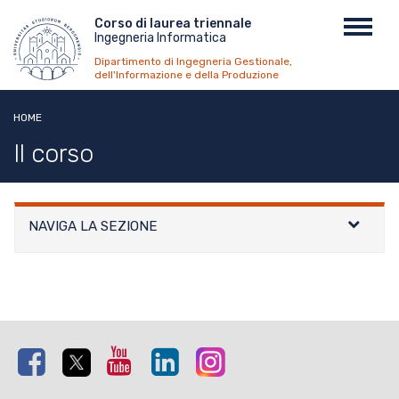
Salta
Menu
Corso di laurea triennale
Toggl
al
Ingegneria Informatica
top
navig
contenuto
Dipartimento di Ingegneria Gestionale,
principale
dell'Informazione e della Produzione
HOME
Il corso
NAVIGA LA SEZIONE
Facebook
Twitter
Youtube
Linkedin
Instagram