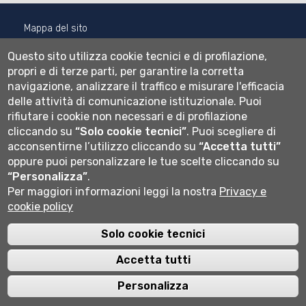
Mappa del sito
Normativa cookie
Questo sito utilizza cookie tecnici e di profilazione,
Informativa privacy
propri e di terze parti, per garantire la corretta
Cookie settings
navigazione, analizzare il traffico e misurare l'efficacia
delle attività di comunicazione istituzionale.
Puoi
Wi-fi
rifiutare i cookie non necessari e di profilazione
Webmail
cliccando su
“Solo cookie tecnici”
.
Puoi scegliere di
acconsentirne l’utilizzo cliccando su
“Accetta tutti”
oppure puoi personalizzare le tue scelte cliccando su
Università degli studi di Bergamo
“Personalizza”
.
via Salvecchio 19
Per maggiori informazioni leggi la nostra
Privacy e
24129 Bergamo
cookie policy
Cod. Fiscale 80004350163
P.IVA 01612800167
Centralino 035 2052111
Solo cookie tecnici
Accetta tutti
Personalizza